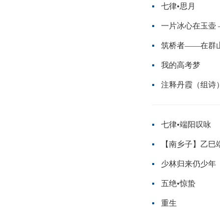
七律•思月
一片冰心在玉壶
筑桥者——在群
我的高考梦
注释丹霞（组诗
七律•端阳叹咏
【南乡子】乙巳
少林归来仍少年
五绝•惊蛰
重生