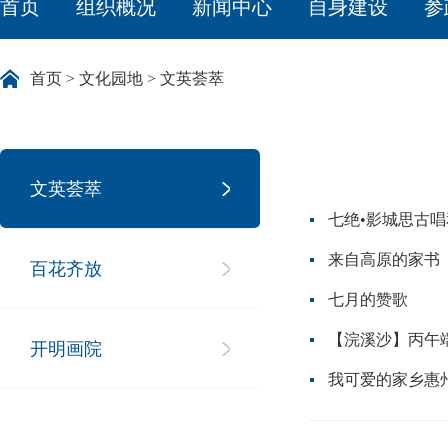
首页
组织概况
新闻中心
自身建设
参
首页
>
文化园地
>
文英荟萃
文英荟萃
七绝•影城思古
来自高原的家书
百花齐放
七月的赞歌
【浣溪沙】丙午
开明画院
我可爱的家乡惠