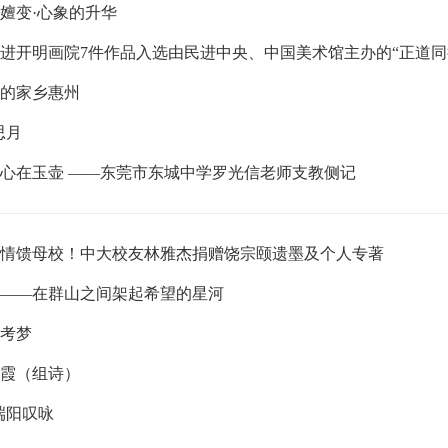
嬗变·心象的升华
的家乡惠州
思月
心在玉壶 ——东莞市东城中学罗光信老师支教侧记
情馈母校！中大校友林雅杰捐赠饶宗颐遗墨及个人专著
——在群山之间架起希望的星河
考梦
霞（组诗）
端阳叹咏