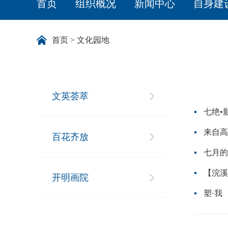
首页
组织概况
新闻中心
自身建
首页
>
文化园地
文英荟萃
七绝•
来自高
百花齐放
七月的
【浣溪
开明画院
塑·我