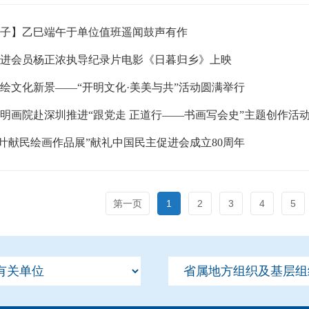
子】乙巳端午于单位值班遥闻鼓声有作
进会员杨正浓执导纪录片电影《日暮归乡》上映
绘文化新景——“开明文化·美美与共”活动圆满举行
明画院赴深圳推进“跟党走 正道行——书画写会史”主题创作活
·叶献民绘画作品展”献礼中国民主促进会成立80周年
第一页
1
2
3
4
5