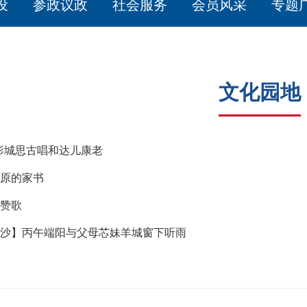
设
参政议政
社会服务
会员风采
专题
文化园地
影城思古唱和达儿康老
原的家书
赞歌
沙】丙午端阳与父母芯妹羊城窗下听雨