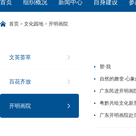
首页
组织概况
新闻中心
自身建设
参
首页
>
文化园地
>
开明画院
文英荟萃
塑·我
自然的嬗变·心象
百花齐放
粤黔共绘文化新景
开明画院
广东开明画院赴