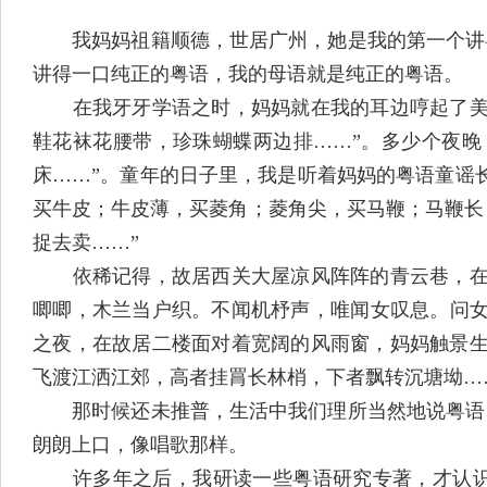
我妈妈祖籍顺德，世居广州，她是我的第一个讲粤
讲得一口纯正的粤语，我的母语就是纯正的粤语。
在我牙牙学语之时，妈妈就在我的耳边哼起了美妙
鞋花袜花腰带，珍珠蝴蝶两边排……”。多少个夜晚
床……”。童年的日子里，我是听着妈妈的粤语童谣
买牛皮；牛皮薄，买菱角；菱角尖，买马鞭；马鞭长
捉去卖……”
依稀记得，故居西关大屋凉风阵阵的青云巷，在我
唧唧，木兰当户织。不闻机杼声，唯闻女叹息。问女
之夜，在故居二楼面对着宽阔的风雨窗，妈妈触景生
飞渡江洒江郊，高者挂罥长林梢，下者飘转沉塘坳…
那时候还未推普，生活中我们理所当然地说粤语，
朗朗上口，像唱歌那样。
许多年之后，我研读一些粤语研究专著，才认识到