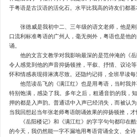
于粤语是古汉语的活化石。水平比我高的诗友们都基
张德威是我初中二、三年级的语文老师，他是刚毕
口流利标准粤语的广州人，毫无例外，粤语也是他的
诵。
他的文言文教学对我影响最深的是范仲淹的《岳阳
令人感觉到他的声音抑扬顿挫，平叙、抒情、议论等
怀和情感表现得淋漓尽致。还隐约记得，全班早读每
他范读岳飞的《满江红》也是用粤语，当时我并不
特别饱满，感染了我。多年之后，粗通音韵的我，知道了《
押的都是入声韵。普通话中入声已经消失，而被认为
当我回想起当年张老师粤语朗诵效果的抑扬顿挫，才
《岳阳楼记》和《满江红》的字字句句都印在酷爱
的今天，我仍然能一字不漏地用粤语背诵全文、全诗