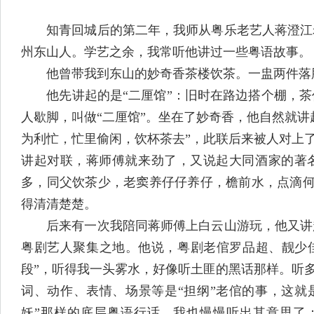
知青回城后的第二年，我师从粤乐老艺人蒋澄江老
州东山人。学艺之余，我常听他讲过一些粤语故事。
他曾带我到东山的妙奇香茶楼饮茶。一盅两件落肚
他先讲起的是“二厘馆”：旧时在路边搭个棚，茶
人歇脚，叫做“二厘馆”。坐在了妙奇香，他自然就
为利忙，忙里偷闲，饮杯茶去”，此联后来被人对上
讲起对联，蒋师傅就来劲了，又说起大同酒家的著
多，同父饮茶少，老窦养仔仔养仔，檐前水，点滴何
得清清楚楚。
后来有一次我陪同蒋师傅上白云山游玩，他又讲起
粤剧艺人聚集之地。他说，粤剧老倌罗品超、靓少佳
段”，听得我一头雾水，好像听土匪的黑话那样。听
词、动作、表情、场景等是“担纲”老倌的事，这就
妖”那样的底层粤语行话，我也慢慢听出其意思了：