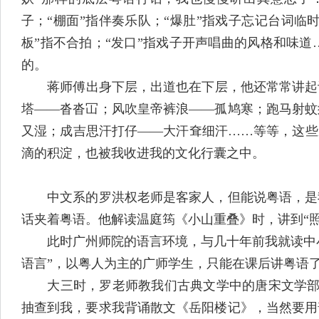
子；“棚面”指伴奏乐队；“爆肚”指戏子忘记台词临
板”指不合拍；“发口”指戏子开声唱曲的风格和味
的。
蒋师傅出身下层，出道也在下层，他还常常讲起许
塔——沓沓冚；风吹皇帝裤浪——孤鸠寒；跑马射蚊
又湿；成吉思汗打仔——大汗耷细汗……等等，这些
滴的积淀，也被我收进我的文化行囊之中。
中文系的罗洪权老师是客家人，但能说粤语，是我
话夹着粤语。他解读温庭筠《小山重叠》时，讲到“照
此时广州师院的语言环境，与几十年前我就读中小学
语言”，以粤人为主的广师学生，只能在课后讲粤语
大三时，罗老师教我们古典文学中的唐宋文学部分，
抽查到我，要求我背诵散文《岳阳楼记》，当然要用