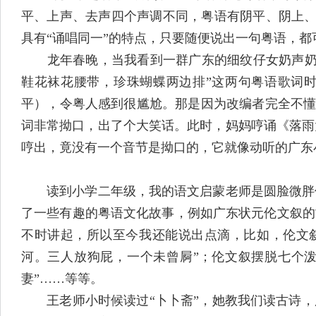
平、上声、去声四个声调不同，粤语有阴平、阴上、
具有“诵唱同一”的特点，只要随便说出一句粤语，
龙年春晚，当我看到一群广东的细纹仔女奶声奶气
鞋花袜花腰带，珍珠蝴蝶两边排”这两句粤语歌词时
平），令粤人感到很尴尬。那是因为改编者完全不懂得
词非常拗口，出了个大笑话。此时，妈妈哼诵《落雨
哼出，竟没有一个音节是拗口的，它就像动听的广东
读到小学二年级，我的语文启蒙老师是圆脸微胖像
了一些有趣的粤语文化故事，例如广东状元伦文叙的
不时讲起，所以至今我还能说出点滴，比如，伦文
河。三人放狗屁，一个未曾屙”；伦文叙摆脱七个
妻”……等等。
王老师小时候读过“卜卜斋”，她教我们读古诗，用