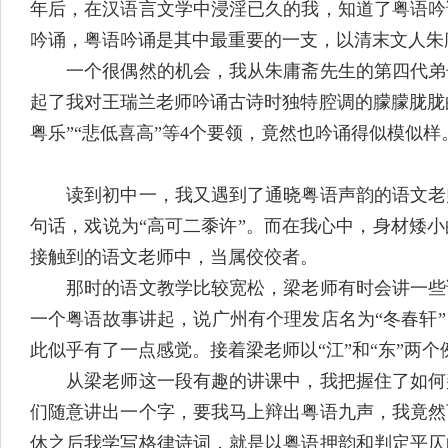
年后，在汉语言文学中浸淫已久的我，知道了粤语吟
吟诵，粤语吟诵是其中最重要的一支，以清末文人朱
一个很偶然的机会，我从朱庸斋先生的第四代弟子
起了我对王瑞兰老师吟诵古诗时独特腔调的朦朦胧胧的
粤乐”“悲低喜高”等4个要领，竟然也吟诵得似模似样
读到初中一，我又遇到了通晓粤语声韵的语文老师
句话，戏说为“高可二黍许”。而在我心中，身材矮
接触到的语文老师中，当属佼佼者。
那时的语文教学比较宽松，梁老师有时会讲一些课
一个粤语故事讲起，说广州有个理发店名为“冬春轩
此似乎有了一点感觉。接着梁老师以“江”和“东”两
从梁老师这一段有趣的讲课中，我把握住了如何判
们随意讲出一个字，要我马上辩出粤语九声，我竟然
休之后我学写格律诗词，就是以粤语押韵和判定平仄