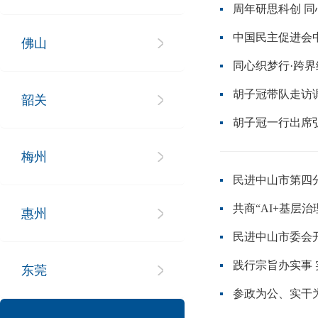
周年研思科创 
中国民主促进会
佛山
同心织梦行·跨
胡子冠带队走访
韶关
胡子冠一行出席
梅州
民进中山市第四
共商“AI+基层治
惠州
民进中山市委会
践行宗旨办实事 
东莞
参政为公、实干