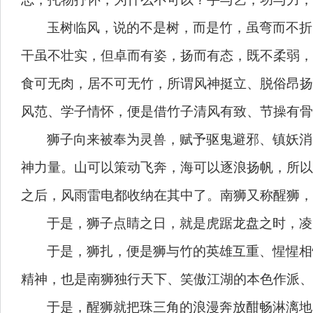
玉树临风，说的不是树，而是竹，虽弯而不折
干虽不壮实，但卓而有姿，扬而有态，既不柔弱，
食可无肉，居不可无竹，所谓风神挺立、脱俗昂扬
风范、学子情怀，便是借竹子清风有致、节操有
狮子向来被奉为灵兽，赋予驱鬼避邪、镇妖消
神力量。山可以策动飞奔，海可以逐浪扬帆，所以
之后，风雨雷电都收纳在其中了。南狮又称醒狮
于是，狮子点睛之日，就是虎踞龙盘之时，
于是，狮扎，便是狮与竹的英雄互重、惺惺相
精神，也是南狮独行天下、笑傲江湖的本色作派
于是，醒狮就把珠三角的浪漫奔放酣畅淋漓地