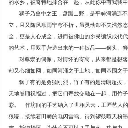
的水乡，被奇特地揉合在一起，从此你中有我我
狮子乃兽中之王，盘踞山野，是平畴河涌遥不
立，且又随风顺雨宁穹不折，虽灵动却不失浩然态
全，更是人心成全，进而被佛山的乡民编织成代代
的艺术，用双手营造出来的一种扳品——狮头、
对尊崇的偶像，对情怀的寄寓，从来都是想落
却又心细如网，如同河涌之于土地，如同基围之
狮子有的是勇猛刚烈，竹子有的是清朗超拔，
天地眷顾祝福过，把它们寄放交融在一起，用竹子
彩。 作坊间的手艺纳入了世相风云．工匠艺人
狼嚎，接续着田畴的电闪雷鸣。待到锣鼓喧天粉墨
志，托物抒怀，为什么不可以？手与艺，功与力