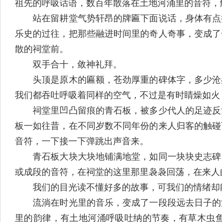
祖先的呼吸话语，数百年散落在土地河涌里的音符，
站在留耕堂气势轩昂的牌匾下面说话，身体有点摇
乐史的过往，把那些融进时间里的奇人奇事，变成了
散的祠堂前。
双手合十，敛神礼拜。
头顶是原木的匾额，苍劲厚重的碑体字，多少沧桑
我们都吞吐呼吸着同样的空气，不过是有时睛燥如火
祠堂里凹凸留痕的青石板，被多少代人的足迹反复
板一如往昔，在不同岁数不同年份的来人归客的触碰
音符，一下接一下弹跳出声音来。
青石板大块大块地铺满地堂，如同一块块史志碑，
或成段的音符，在祠堂的这里那里袅袅回荡，在来人
我们的目光读不懂好多的故事，可我们的情绪却
流淌在时光里的音乐，变成了一段段远去日子的注
里的韵律，有土地河涌呼吸吐纳的节奏，有草木虫