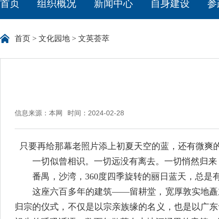
首页
组织概况
新闻中心
自身建设
参
首页
>
文化园地
>
文英荟萃
信息来源：本网
时间：2024-02-28
只要再给那幕老照片添上初夏天空的蓝，还有微爽
一切似曾相识。一切远没有离去。一切悄然归来
番禺，沙湾，360度四季旋转的丽日蓝天，总是
这座六百多年的建筑——留耕堂，宽厚敦实地矗立
归宗的仪式，不仅是以宗亲族缘的名义，也是以广东