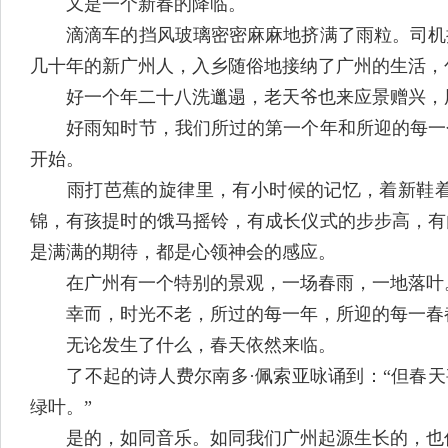
又是一个新春的降临。
滴滴车的挡风玻璃密密麻麻地挤满了雨粒。司机扭
几十年的新广州人，入乡随俗地接纳了广州的生活，
好一个年二十八洗邋遢，老天爷也来应景赠兴，
好雨知时节，我们所过的第一个年和所迎的每一个
开始。
雨打芭蕉的旋律里，有小时候的记忆，着新鞋着新
锦，有孩提时的饿马摇铃，有成长仪式的步步高，有
是满满的期待，都是心领神会的感应。
在广州有一个特别的景观，一场春雨，一地落叶。
幸而，时光不老，所过的每一年，所迎的每一春
无论发生了什么，春天依然来临。
了不起的诗人费尔南多·佩索亚咏诵到：“但春天甚
绿叶。”
是的，如同音乐。如同我们广州起源生长的，也伴