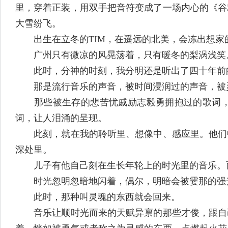
里，穿着正装，用双手把音符变成了一场内心的《谷
大雪纷飞。
出生在立冬的TIM，在遥远的北美，会冻出想家
广州只有微凉的风晃荡着，只有暖冬的梨涡浅笑
此时，分神的时刻，我分明还是听出了四十年前的
那是流行音乐的声音，被时间浸润过的声音，被灵
那些被生存的悲苦忧戚励志毅勇拥抱过的歌词，那
词，让人泪涌的呈现。
此刻，就在我的聆听里、想像中、感应里。他们中
深处里。
儿子有他自己刻在生长年轮上的时光里的音乐。
时光忽明忽暗地闪着，偶尔，明暗会被霎那的强光
此时，那种叫灵魂的东西就会回来。
音乐让顺时光而来的天赋异禀的那些才俊，跟自己