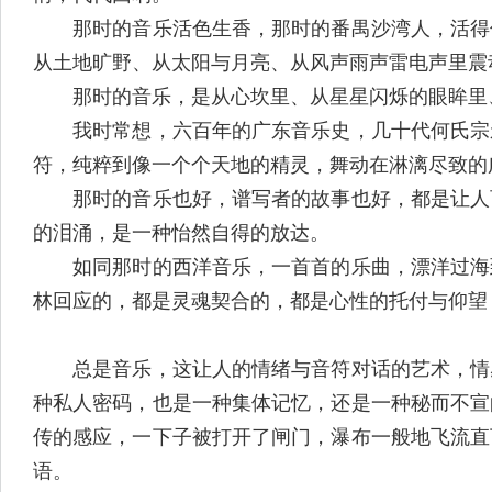
那时的音乐活色生香，那时的番禺沙湾人，活得何
从土地旷野、从太阳与月亮、从风声雨声雷电声里震
那时的音乐，是从心坎里、从星星闪烁的眼眸里、
我时常想，六百年的广东音乐史，几十代何氏宗亲
符，纯粹到像一个个天地的精灵，舞动在淋漓尽致的
那时的音乐也好，谱写者的故事也好，都是让人百
的泪涌，是一种怡然自得的放达。
如同那时的西洋音乐，一首首的乐曲，漂洋过海到
林回应的，都是灵魂契合的，都是心性的托付与仰望
总是音乐，这让人的情绪与音符对话的艺术，情感
种私人密码，也是一种集体记忆，还是一种秘而不宣
传的感应，一下子被打开了闸门，瀑布一般地飞流直
语。