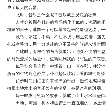
着，恍如被勇气或者称之为灵感的东西，点燃起火花
成了最大的容器。
此时，音乐是什么呢？音乐就是灵魂的歌声。
人就会被那些触碰的音乐感化了似的，流淌的乐音
粗陋的日子，逃向一个可以藏匿起来的隐秘之境，来
诚恳，娟狂，不羁，不屈不挠，痛且爱着，迷失又
扎或者释放，用全力以赴的迫不及待的倾诉来渲泄而
而此时，有根性的东西就显出了与众不同的气息与
的时光流淌的远近中，重新回到我的书写里的广东音
似乎契合着这样一种场景：山一直在那，并没消失
所有的生物随意舒展，种种起伏跌宕，看似率性随缘
仿佛时间用细密而有光泽的针线，魔幻地编织着一
植根土地水土的音乐曾有的沦桑，亦是该有的斑斓。
每一幅岁月绘就的故事，就成了山山水水田垄街巷
田地、河涌、树木和山峦是一直在着的，乡土情怀