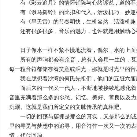
有《彩云追月》的情怀铺陈与心绪诉说，道的不是
有《饿马摇铃》的比拟和代入，活泼机巧，妙趣
有《旱天雷》的节奏明快，生机盎然，活泼机趣
还有很多很多，音乐的魅力，也许就是用触动心神
日子像水一样不紧不慢地流着，偶尔，水的上面
所有的声响都会有余音，总有人会用一生的，甚至
每一粒音符都储存着笑意或泪光，那就是时光里的音
我在臆想着沙湾的何氏先祖们，他们的五脏六腑所
而后来的一代又一代人，不断地被接续地感化着，
音里充满着那么多的乡愁、记忆、美好、善良以及力
沉溺。这就是我们所定义的文脉传承的真相吧。
一切的回荡与簇拥是那么的真实，又是那么的诚恳
里的寻觅与梦想中的追寻，用音符作一次又一次的表
情，代代回响。