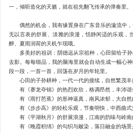
一，倾听造化的天籁，就在祖先翻飞传承的弹奏里。
偶然的机会，我有缘置身在广东音乐的漩流中，一
无以言表的舒展、淡雅的浪漫，恬静闲适的乐观，
醉、夏雨润荷的天机乍现哦。
多美好的祖训：阴德远从宗祖种，心田留给子孙耕
去影。每每细品，我的脑海里就会自动生成一幅心神
段一段，一首一首，回荡在岁月的年轮里。
心田的子孙耕种，一代一代的接续，自然繁茂丰
有《赛龙夺锦》的热烈欢欣，格调昂然，丰沛谐合
有《雨打芭蕉》的形神逼真，南风浓郁，大自然
有《步步高》的轻松乐观，节奏明快，中西曲式
有《平湖秋月》的舒展浪漫，江南的韵味与岭南的
有《晚霞积绵》的勾织与皴染，落日融金的场景