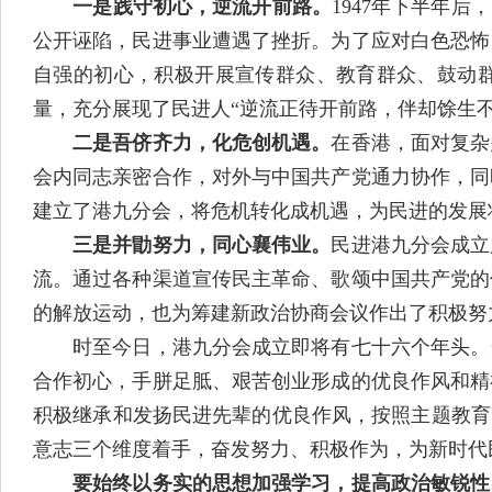
一是践守初心，逆流开前路。
1947年下半年
公开诬陷，民进事业遭遇了挫折。为了应对白色恐怖
自强的初心，积极开展宣传群众、教育群众、鼓动
量，充分展现了民进人“逆流正待开前路，伴却馀生不
二是吾侪齐力，化危创机遇。
在香港，面对复杂
会内同志亲密合作，对外与中国共产党通力协作，同
建立了港九分会，将危机转化成机遇，为民进的发展
三是并勖努力，同心襄伟业。
民进港九分会成立
流。通过各种渠道宣传民主革命、歌颂中国共产党的
的解放运动，也为筹建新政治协商会议作出了积极努
时至今日，港九分会成立即将有七十六个年头。当
合作初心，手胼足胝、艰苦创业形成的优良作风和精
积极继承和发扬民进先辈的优良作风，按照主题教育
意志三个维度着手，奋发努力、积极作为，为新时代
要始终以务实的思想加强学习，提高政治敏锐性