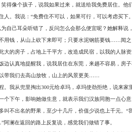
，笑得像个孩子，说我如果过来，就送给我免费居住。他
住人。我说：“免费住不可以，如果可行，可以考虑买下。
以为自己耳朵听错了，反问怎么会那么便宜呢？她解释说
不用钱，从山上砍下来即可；只要水泥钢筋要钱……闻之
此大的房子，占地上千平方，改造成民宿，以我的人脉资
饭边认真地提醒我，说我居住在东莞，来趟不容易，房子
以带我们去高山放牧，山上的风景更美……
我从兜里掏出300元给卓玛，卓玛使劲拒绝，说来家
一个下午，影响她做生意，就表示我们汉族同胞一点心意
多叫不出名的野果，至少十几斤，价值少说也上千元。“
…”阿澜在返回的路上反复说，感觉我们做错了事。