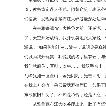
一条细线，好似我们在飞机上看长江，细小
道，教书肯定误人子弟。阿荣窃笑，表示必
们搜索，发现雅鲁藏布江大峡谷最深处达6
在去雅鲁藏布江大峡谷之前，还感慨，老
了，天空开始放晴。我开玩笑地跟大家说：
澜说：“如果你能让乌云散去，说明你是真
们以为我开玩笑，我说我的名字里有云，与
我们就服你，否则，吹牛……”我双手合十
瓦峰犹如一座金山，金光闪闪，光芒四射，
在我上方会有一朵云帮我遮挡烈日；如果下
东欧依旧经历了。不知是巧合，还是天意，
从雅鲁藏布江大峡谷爬上来，肚子有些饿