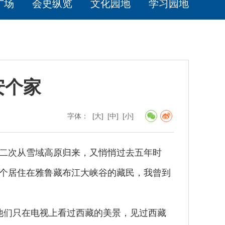
广场
会史纵览
文化园地
学习园地
安个家
字体：
[大]
[中]
[小]
二次从雪域高原归来，又悄悄过去五年时
个居住在雅鲁藏布江大峡谷的藏民，我曾到
他们只在电视上看过西藏的美景，见过西藏