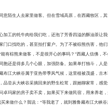
意陌生人去家里做客。但在雪域高原，在西藏牧区，其
加工的牦牛肉给我们吃，还泡了芳香四溢的酥油茶让我
家门口找吃的，甚至拍打窗户。为了不被棕熊伤害，他们
“能有棕熊来做客，不是很开心的事吗？”西藏人信佛，
同胞还是得多几个心眼，加强防备。如果单打独斗，人是
布江大峡谷属于亚热带季风气候，这里植被茂盛，古木
，品尝从大峡谷采摘回来的野生松茸，跟她聊家常，感觉
问卓玛家的房子卖不卖，如果买下来做民宿，用来养老，
我买来做什么？我说：“等我老了，就到雅鲁藏布江大峡