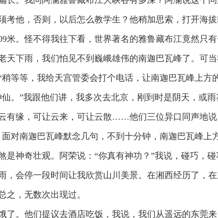
扁长。我问阿澜雅鲁藏布江大峡谷有多深？阿澜说这个问
须考他，否则，以后怎么教学生？他稍加思索，打开海拔软
009米。怪不得我往下看，世界著名的雅鲁藏布江竟然只
天下雨，我们怕见不到巍峨雄伟的南迦巴瓦峰了。可当
“稍等等，我给天宫管委会打个电话，让南迦巴瓦峰上方
神仙。”我跟他们讲，我多次去北京，刚到时是阴天，或雨
云有缘，可让云来，可让云散……他们三位异口同声地说
，面对南迦巴瓦峰默念几句，不到十分钟，南迦巴瓦峰上
煞是神奇壮观。阿荣说：“你真有神功？”我说，碰巧，
雨，会停一段时间让我欣赏山川美景。在湘西经历了，在
总之，无数次出现过。
了。他们提议去酒店吃饭，我说，我们从遥远的东莞来