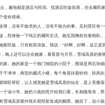
景点，遍地都是酒店与民宿。找酒店吃饭容易，但去藏民
个使命很难。
厚，没有不敢求的人，没有不敢办的事。见到景区有一
饭，想体验一下纯正的藏民生活。她见我胸前挂着相机，
她家吃饭，只有粗茶淡饭。我说：“好啊，好啊，这正是我
弃，晚上还可以住在她家，看星星与月亮，雪域高原的夜
家。她的家是一个独门独院的小院子，围墙是用石块砌
干干净净，典型的藏式小楼。每个角落挂着铃铛，轻风吹
眼睛眨呀眨，让人感觉她是雪域高原的仙女，是上苍撒落
一个读小学。她把小孩的照片给我们看，长相随母亲，男
有雪域高原紫外线长期照射造成的黝黑。她笑了，说小孩