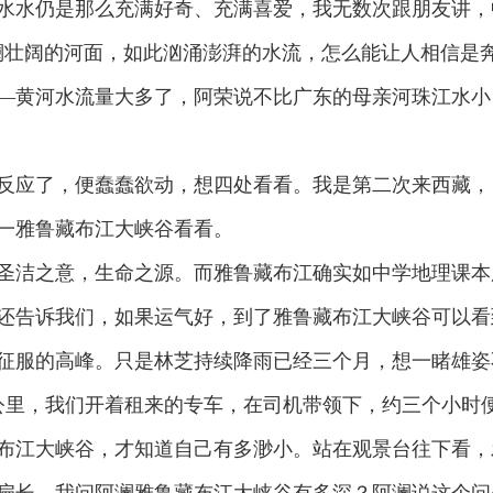
水仍是那么充满好奇、充满喜爱，我无数次跟朋友讲，
澜壮阔的河面，如此汹涌澎湃的水流，怎么能让人相信是
—黄河水流量大多了，阿荣说不比广东的母亲河珠江水小
应了，便蠢蠢欲动，想四处看看。我是第二次来西藏，
一雅鲁藏布江大峡谷看看。
洁之意，生命之源。而雅鲁藏布江确实如中学地理课本
还告诉我们，如果运气好，到了雅鲁藏布江大峡谷可以看
征服的高峰。只是林芝持续降雨已经三个月，想一睹雄姿
里，我们开着租来的专车，在司机带领下，约三个小时
布江大峡谷，才知道自己有多渺小。站在观景台往下看，