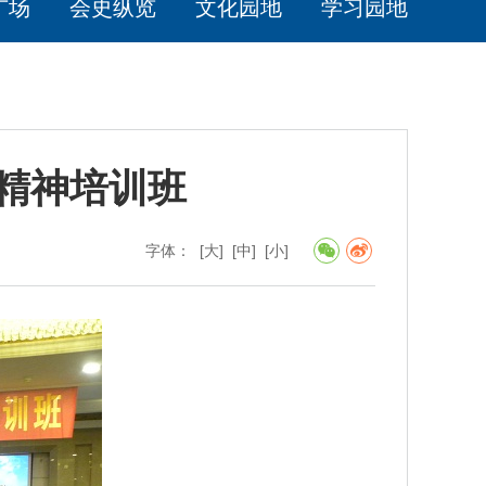
广场
会史纵览
文化园地
学习园地
精神培训班
字体：
[大]
[中]
[小]