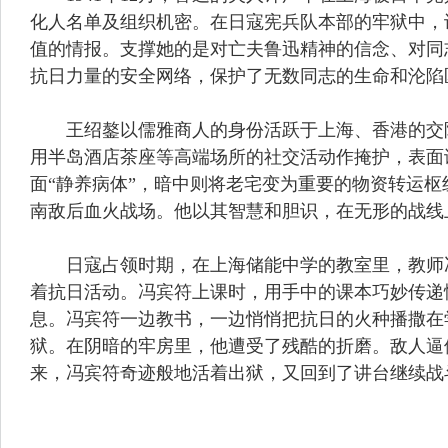
化人名单及组织机密。在日寇宪兵队本部的牢狱中，
值的情报。支撑她的是对亡夫鲁迅精神的信念、对同
抗日力量的安全网络，保护了无数同志的生命和沦陷
王绍鏊以儒雅商人的身份活跃于上海、香港的交际
用半岛酒店茶座等高端场所的社交活动作掩护，表面
面“静养病体”，暗中则将老宅变为重要的物资转运
南敌后血火战场。他以其智慧和胆识，在无形的战线
日寇占领时期，在上海储能中学的教室里，教师冯
着抗日活动。冯宾符上课时，用手中的课本巧妙传递
息。冯宾符一边教书，一边悄悄把抗日的火种播撒在
狱。在阴暗的牢房里，他遭受了残酷的折磨。敌人逼
来，冯宾符奇迹般地活着出狱，又回到了讲台继续战