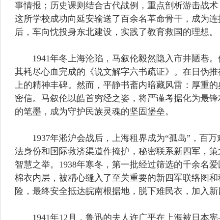
事情报；历史课则结合古代战例，重点剖析游击战术
这所学校成功向延安输送了百余名革命骨干，成为连
后，车向忱投身东北建设，实践了教育救国的理想。
1941年冬上海沦陷，马叙伦毅然隐入市井陋巷。
其耗尽心血完成的《说文解字六书疏证》。在日伪推
上的精神丰碑。然而，平静书斋内暗藏风雷：厚重的
密信。马叙伦以皓首穷经之姿，将严谨考据化为最锋
的笔墨，成为守护民族灵魂的坚固堡垒。
1937年淞沪会战后，上海租界成为“孤岛”，百
法身份和国际救济渠道作掩护，秘密联系新四军，策
智慧之举。1938年寒冬，第一批经过筛选的千余
棉衣内层，被精心缝入了至关重要的新四军联络图和
险，最终安全抵达皖南根据地，脱下难民衣，加入新
1941年12月，鲁迅的夫人许广平在上海被日本