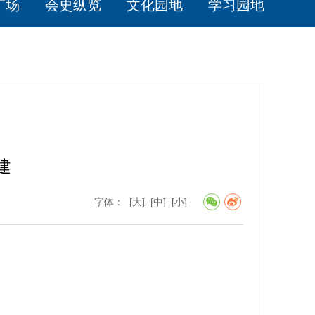
广场
会史纵览
文化园地
学习园地
建
字体：
[大]
[中]
[小]