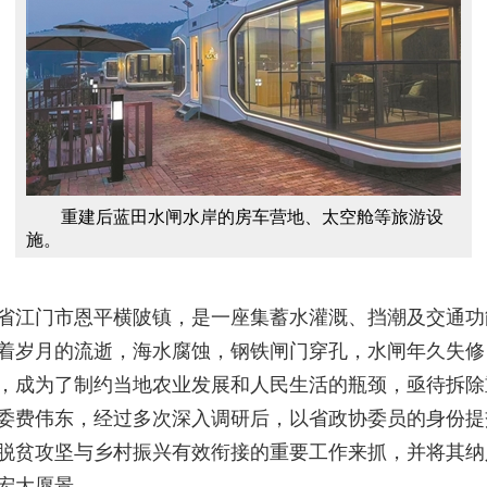
　　重建后蓝田水闸水岸的房车营地、太空舱等旅游设
施。
省江门市恩平横陂镇，是一座集蓄水灌溉、挡潮及交通功
着岁月的流逝，海水腐蚀，钢铁闸门穿孔，水闸年久失修，
，成为了制约当地农业发展和人民生活的瓶颈，亟待拆除
委费伟东，经过多次深入调研后，以省政协委员的身份提
脱贫攻坚与乡村振兴有效衔接的重要工作来抓，并将其纳
宏大愿景。