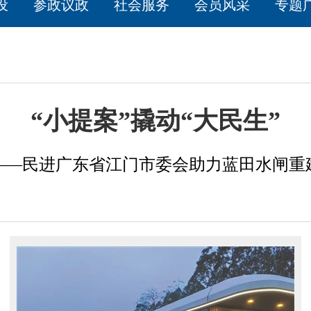
设
参政议政
社会服务
会员风采
专题
“小提案”撬动“大民生”
——民进广东省江门市委会助力蓝田水闸重