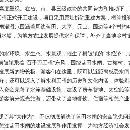
度重视。在省、市、县三级政协的共同努力和推动下，
建工程正式开工建设，项目采用原址拆除重建方案，概算投资
闸灌溉范围涵盖周边蓝田、大亨、元山、围边等4个村约44
公顷水塘，为地方农业发展提供水利保障，补齐了当地乡村
水环境、水生态、水景观，催生了横陂镇的“水经济”，
，横陂镇乘着“百千万工程”东风，围绕蓝田水闸、古榕树
经济发展新的增长极。游客们在这里，既可以近距离感受水
好；还可以深入了解水利工程的历史和文化内涵，体验别
资金完善了水岸基础设施，建设了房车营地、太空舱等
游客前来观光旅游，还带动了当地餐饮、住宿等相关产业
了其“大作为”。不仅彻底解决了蓝田水闸的安全隐患问
关注蓝田水闸的建设发展和作用发挥，为地方经济社会发